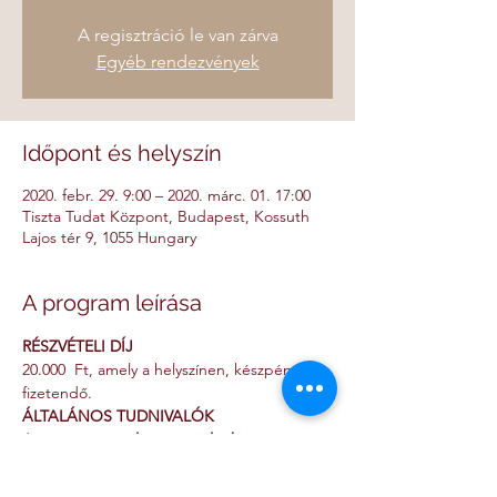
A regisztráció le van zárva
Egyéb rendezvények
Időpont és helyszín
2020. febr. 29. 9:00 – 2020. márc. 01. 17:00
Tiszta Tudat Központ, Budapest, Kossuth
Lajos tér 9, 1055 Hungary
A program leírása
RÉSZVÉTELI DÍJ
20.000  Ft, amely a helyszínen, készpénzben 
fizetendő. 
ÁLTALÁNOS TUDNIVALÓK
A programon való részvételnek nincs 
semmilyen előfeltétele, minden érdeklődő 
számára nyitott.