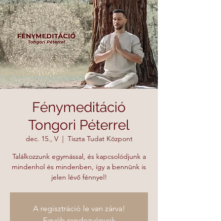
Fénymeditáció
Tongori Péterrel
dec. 15., V
  |  
Tiszta Tudat Központ
Találkozzunk egymással, és kapcsolódjunk a
mindenhol és mindenben, így a bennünk is
jelen lévő fénnyel!
A regisztráció le van zárva!
Egyéb rendezvények