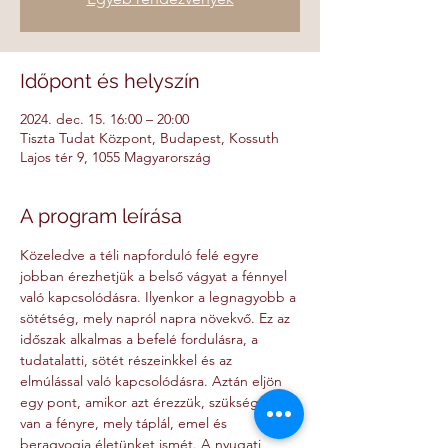
Időpont és helyszín
2024. dec. 15. 16:00 – 20:00
Tiszta Tudat Központ, Budapest, Kossuth
Lajos tér 9, 1055 Magyarország
A program leírása
Közeledve a téli napforduló felé egyre 
jobban érezhetjük a belső vágyat a fénnyel 
való kapcsolódásra. Ilyenkor a legnagyobb a 
sötétség, mely napról napra növekvő. Ez az 
időszak alkalmas a befelé fordulásra, a 
tudatalatti, sötét részeinkkel és az 
elmúlással való kapcsolódásra. Aztán eljön 
egy pont, amikor azt érezzük, szükségünk 
van a fényre, mely táplál, emel és 
beragyogja életünket ismét. A nyugati 