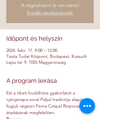
A regisztráció le van zárva!
Egyéb rendezvények
Időpont és helyszín
2024. febr. 17. 9:00 – 12:00
Tiszta Tudat Központ, Budapest, Kossuth
Lajos tér 9, 1055 Magyarország
A program leírása
Ezt a tibeti buddhista gyakorlatot a 
nyingmapa vonal Palyul tradíciója alapján 
fogjuk végezni Pema Csöpel Rinpocse 
átadásának megfelelően.
Program:
- bódhiszattva fogadalom
- Gyógyító Buddha szádhana.
Vezetett gyakorlás lesz, minden meditációs 