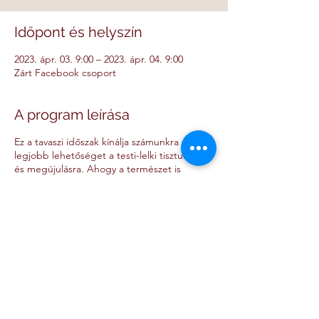
Időpont és helyszín
2023. ápr. 03. 9:00 – 2023. ápr. 04. 9:00
Zárt Facebook csoport
A program leírása
Ez a tavaszi időszak kínálja számunkra a
legjobb lehetőséget a testi-lelki tisztulásra
és megújulásra. Ahogy a természet is
ilyenkor ébred fel téli álmából, úgy a mi
szervezetünk is ekkor kezd éledezni. Ezért
időszerű ekkor egy nagy tisztítást végezni
magunkon, hogy megszabaduljunk a hideg
évszakokban felhalmozódott
méreganyagoktól, és egész évben érezzük a
kúra egészségmegőrző és fiatalító hatását.
Tarts velünk, csatlakozz a 14 napos
életmódkihívásunkhoz! Otthonodból
Oszd meg a rendezvényt