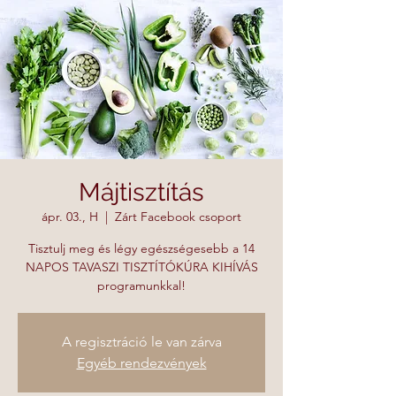
Májtisztítás
ápr. 03., H
  |  
Zárt Facebook csoport
Tisztulj meg és légy egészségesebb a 14
NAPOS TAVASZI TISZTÍTÓKÚRA KIHÍVÁS
programunkkal!
A regisztráció le van zárva
Egyéb rendezvények