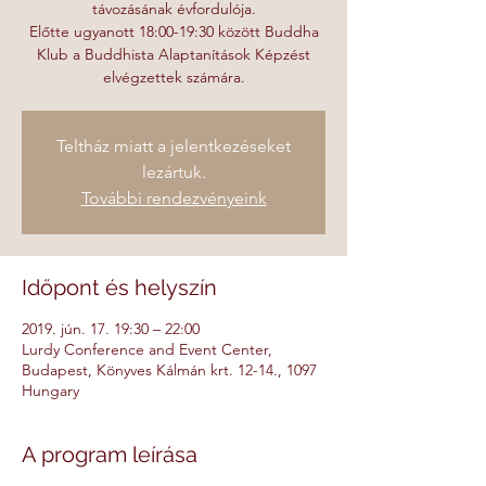
távozásának évfordulója.
Előtte ugyanott 18:00-19:30 között Buddha
Klub a Buddhista Alaptanítások Képzést
elvégzettek számára.
Teltház miatt a jelentkezéseket
lezártuk.
További rendezvényeink
Időpont és helyszín
2019. jún. 17. 19:30 – 22:00
Lurdy Conference and Event Center,
Budapest, Könyves Kálmán krt. 12-14., 1097
Hungary
A program leírása