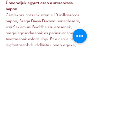
Ünnepeljük együtt ezen a szerencsés 
Csatlakozz hozzánk ezen a 10 milliószoros 
napon, Szaga Dawa Dücsen ünneplésére, 
ami Sákjamuni Buddha születésének, 
megvilágosodásának és parinirvánába 
távozásának évfordulója. Ez a nap a négy 
legfontosabb buddhista ünnep egyike, 
amelyek a történeti Buddha fontos 
életeseményeit jelölik. Mind a pozitív, mind 
a negatív cselekedetek 10 milliószoros 
hatással vannak, ezért egy rendkívüli 
alkalom, hogy az erényes tetteket 
Minden érdeklődőt szeretettel várunk egy 
20:00-22:00 Szertartás, amit közösen fogunk 
Több részlet >