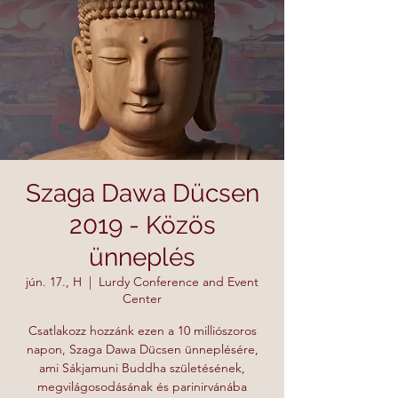
Szaga Dawa Dücsen
2019 - Közös
ünneplés
jún. 17., H
  |  
Lurdy Conference and Event
Center
Csatlakozz hozzánk ezen a 10 milliószoros
napon, Szaga Dawa Dücsen ünneplésére,
ami Sákjamuni Buddha születésének,
megvilágosodásának és parinirvánába