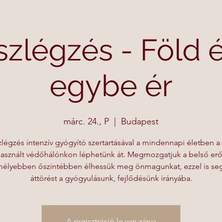
szlégzés - Föld é
egybe ér
márc. 24., P
  |  
Budapest
zlégzés intenzív gyógyító szertartásával a mindennapi életben a 
használt védőhálónkon léphetünk át. Megmozgatjuk a belső erő
élyebben őszintébben élhessük meg önmagunkat, ezzel is seg
áttörést a gyógyulásunk, fejlődésünk irányába.
A regisztráció le van zárva