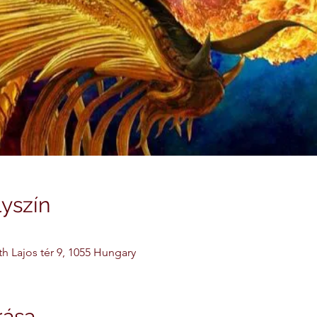
yszín
h Lajos tér 9, 1055 Hungary
rása