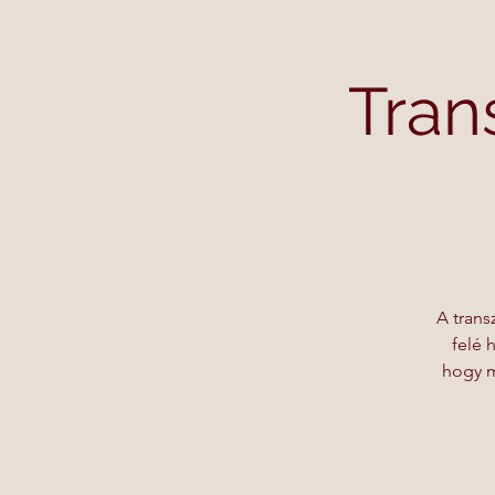
Tran
A trans
felé 
hogy m