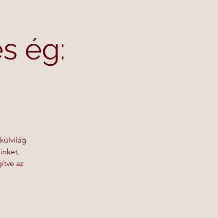
s ég:
külvilág
inket,
ítve az