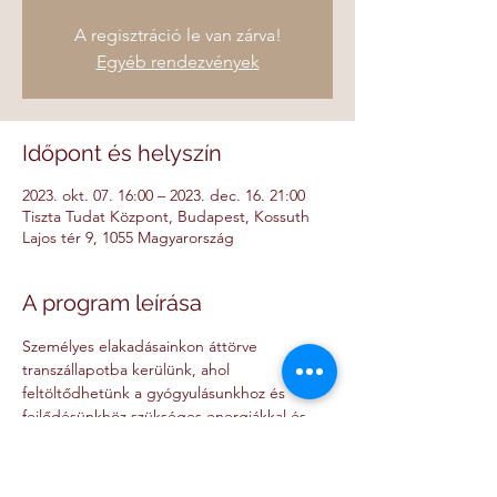
A regisztráció le van zárva!
Egyéb rendezvények
Időpont és helyszín
2023. okt. 07. 16:00 – 2023. dec. 16. 21:00
Tiszta Tudat Központ, Budapest, Kossuth
Lajos tér 9, 1055 Magyarország
A program leírása
Személyes elakadásainkon áttörve 
transzállapotba kerülünk, ahol 
feltöltődhetünk a gyógyulásunkhoz és 
fejlődésünkhöz szükséges energiákkal és 
tapasztalásokkal.
Az őszi Transzlégzés Szertartások 
időpontjai: