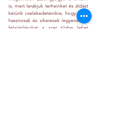
is, mert lerakjuk terheinket és áldást 
kérünk cselekedeteinkre, hogy azok 
hasznosak és sikeresek legyenek. A 
felajánlásokat a szer tűzbe lehet 
tenni, ezek szintén a gyógyító 
energiákkal való kapcsolódást 
hivatottak segíteni.
Az átélés
A szertartás során adódik, hogy az 
őselemekkel fizikai és szellemi síkon 
egyaránt kapcsolódjunk. Ahogy 
belépünk a kunyhó rejtett terébe, 
ahogy érezzük alattunk a hideg 
földet, ahogy látjuk a lobogó tüzet, 
ahogy belélegezzük a 
gyógynövények füstjét, ahogy 
érezzük a bőrünkön a gőz páráját – 