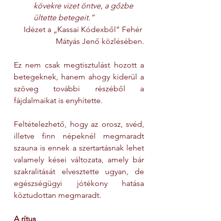
kövekre vizet öntve, a gőzbe 
ültette betegeit.”
Idézet a „Kassai Kódexből” Fehér 
Mátyás Jenő közlésében.
Ez nem csak megtisztulást hozott a 
betegeknek, hanem ahogy kiderül a 
szöveg további részéből a 
fájdalmaikat is enyhítette.
Feltételezhető, hogy az orosz, svéd, 
illetve finn népeknél megmaradt 
szauna is ennek a szertartásnak lehet 
valamely kései változata, amely bár 
szakralitását elvesztette ugyan, de 
egészségügyi jótékony hatása 
köztudottan megmaradt.
A rítus