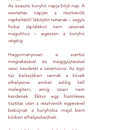
Az izzasztó kunyhó napja böjti nap. A 
szertartás napján a résztvevők 
napkeltétől léböjtöt tartanak – vagyis 
fizikai táplálékot nem vesznek 
magukhoz – egészen a kunyhó 
végéig.
Hagyományosan a szertűz 
megrakásával és meggyújtásával 
veszi kezdetét a ceremónia. Az égő 
tűz belsejében vannak a kövek 
elhelyezve, amiket addig kell 
melegíteni, amíg izzani nem 
kezdenek. Ekkor egy füstöléses 
tisztítás után a résztvevők egyesével 
bebújnak a kunyhóba majd bent 
körben elhelyezkednek.