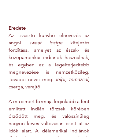
Eredete
Az izzasztó kunyhó elnevezés az 
angol 
sweat lodge
 kifejezés 
fordítása, amelyet az észak- és 
középamerikai indiánok használnak, 
és egyben ez a legelterjedtebb 
megnevezése is nemzetközileg. 
További nevei még: 
inípi, temazcal
, 
cserga, verejtő.
A ma ismert formája leginkább a fent 
említett indián törzsek körében 
őrződött meg, és valószínűleg 
nagyon kevés változásan esett át az 
idők alatt. A délamerikai indiánok 