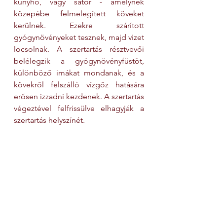
kunyhó, vagy sátor - amelynek 
közepébe felmelegített köveket 
kerülnek. Ezekre szárított 
gyógynövényeket tesznek, majd vizet 
locsolnak. A szertartás résztvevői 
belélegzik a gyógynövényfüstöt, 
különböző imákat mondanak, és a 
kövekről felszálló vízgőz hatására 
erősen izzadni kezdenek. A szertartás 
végeztével felfrissülve elhagyják a 
szertartás helyszínét.