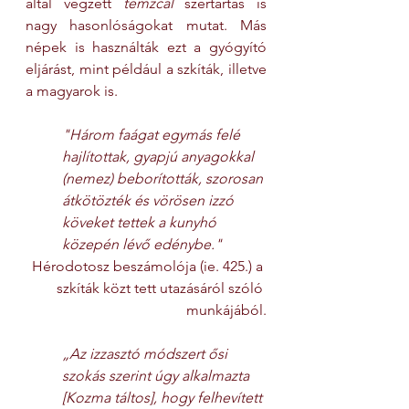
által végzett 
temzcal
 szertartás is 
nagy hasonlóságokat mutat. Más 
népek is használták ezt a gyógyító 
eljárást, mint például a szkíták, illetve 
a magyarok is.
"Három faágat egymás felé 
hajlítottak, gyapjú anyagokkal 
(nemez) beborították, szorosan 
átkötözték és vörösen izzó 
köveket tettek a kunyhó 
közepén lévő edénybe."
Hérodotosz beszámolója (ie. 425.) a 
szkíták közt tett utazásáról szóló 
munkájából.
„Az izzasztó módszert ősi 
szokás szerint úgy alkalmazta 
[Kozma táltos], hogy felhevített 