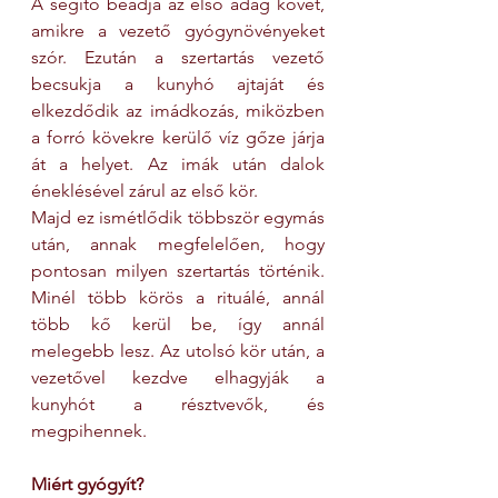
A segítő beadja az első adag követ, 
amikre a vezető gyógynövényeket 
szór. Ezután a szertartás vezető 
becsukja a kunyhó ajtaját és 
elkezdődik az imádkozás, miközben 
a forró kövekre kerülő víz gőze járja 
át a helyet. Az imák után dalok 
éneklésével zárul az első kör.
Majd ez ismétlődik többször egymás 
után, annak megfelelően, hogy 
pontosan milyen szertartás történik. 
Minél több körös a rituálé, annál 
több kő kerül be, így annál 
melegebb lesz. Az utolsó kör után, a 
vezetővel kezdve elhagyják a 
kunyhót a résztvevők, és 
megpihennek.
Miért gyógyít?