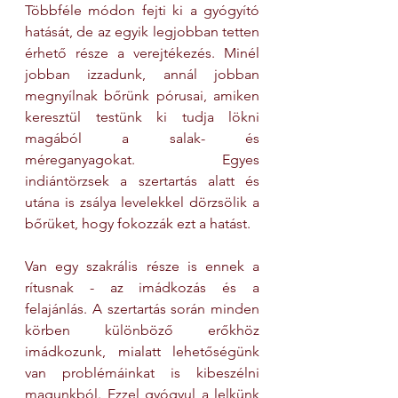
Többféle módon fejti ki a gyógyító 
hatását, de az egyik legjobban tetten 
érhető része a verejtékezés. Minél 
jobban izzadunk, annál jobban 
megnyílnak bőrünk pórusai, amiken 
keresztül testünk ki tudja lökni 
magából a salak- és 
méreganyagokat. Egyes 
indiántörzsek a szertartás alatt és 
utána is zsálya levelekkel dörzsölik a 
bőrüket, hogy fokozzák ezt a hatást.
Van egy szakrális része is ennek a 
rítusnak - az imádkozás és a 
felajánlás. A szertartás során minden 
körben különböző erőkhöz 
imádkozunk, mialatt lehetőségünk 
van problémáinkat is kibeszélni 
magunkból. Ezzel gyógyul a lelkünk 